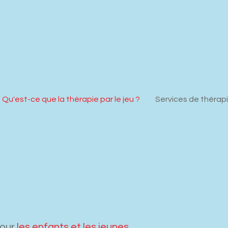
Qu'est-ce que la thérapie par le jeu ?
Services de thérap
our
les enfants et les jeunes