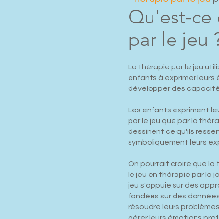
Qu'est-ce 
par le jeu 
La thérapie par le jeu utili
enfants à exprimer leurs 
développer des capacité
Les enfants expriment le
par le jeu que par la thér
dessinent ce qu'ils ress
symboliquement leurs exp
On pourrait croire que la 
le jeu en thérapie par le j
jeu s'appuie sur des app
fondées sur des données 
résoudre leurs problèmes
gérer leurs émotions pro