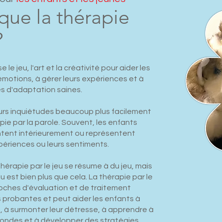
que la thérapie
?
se le jeu, l'art et la créativité pour aider les
émotions, à gérer leurs expériences et à
s d'adaptation saines.
urs inquiétudes beaucoup plus facilement
apie par la parole. Souvent, les enfants
entent intérieurement ou représentent
ériences ou leurs sentiments.
thérapie par le jeu se résume à du jeu, mais
eu est bien plus que cela. La thérapie par le
roches d'évaluation et de traitement
probantes et peut aider les enfants à
, à surmonter leur détresse, à apprendre à
fondes et à développer des stratégies